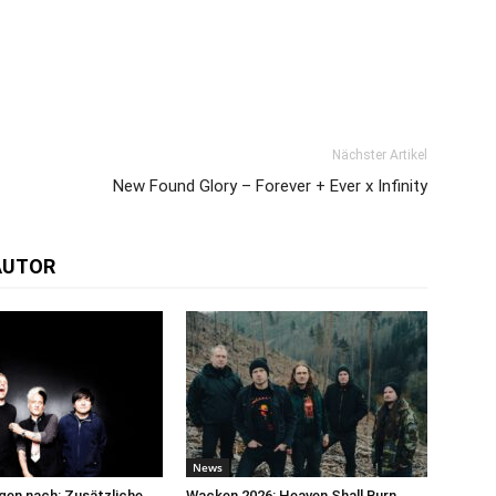
Nächster Artikel
New Found Glory – Forever + Ever x Infinity
AUTOR
News
egen nach: Zusätzliche
Wacken 2026: Heaven Shall Burn