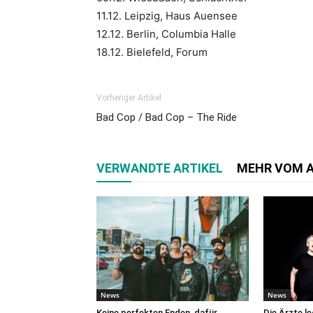
11.12. Leipzig, Haus Auensee
12.12. Berlin, Columbia Halle
18.12. Bielefeld, Forum
Vorheriger Artikel
Bad Cop / Bad Cop – The Ride
VERWANDTE ARTIKEL
MEHR VOM 
News
News
Keine perfekten Enden, dafür
Die Ärzte l