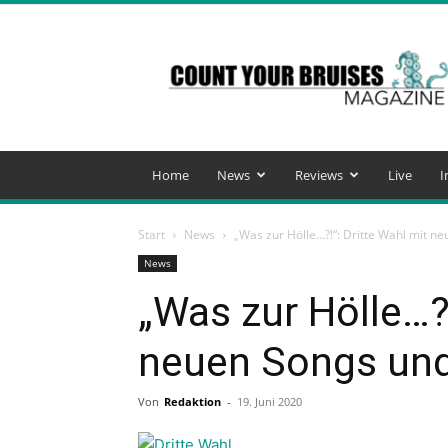
Count
Your
Bruises
Magazine
Home
News
Reviews
Live
I
Start
News
„Was zur Hölle…?!“: Dritte Wahl mit n
News
„Was zur Hölle…?!
neuen Songs und
Von
Redaktion
-
19. Juni 2020