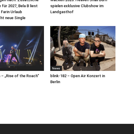
für 2027, Bela B liest
spielen exklusive Clubshow im
 Farin Urlaub
Landgasthof
cht neue Single
News
– „Rise of the Roach“
blink-182 – Open Air Konzert in
Berlin