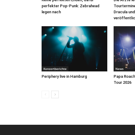
perfekter Pop-Punk: Zebrahead
Tourtermine 
legen nach
Dracula und
veröffentli
Konzertberichte
News
Periphery live in Hamburg
Papa Roach 
Tour 2026