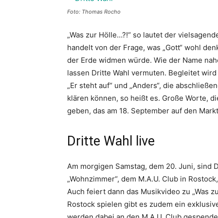
Foto: Thomas Rocho
„Was zur Hölle…?!“ so lautet der vielsagend
handelt von der Frage, was „Gott“ wohl den
der Erde widmen würde. Wie der Name nahel
lassen Dritte Wahl vermuten. Begleitet wir
„Er steht auf“ und „Anders“, die abschließe
klären können, so heißt es. Große Worte, 
geben, das am 18. September auf den Mark
Dritte Wahl live
Am morgigen Samstag, dem 20. Juni, sind D
„Wohnzimmer“, dem M.A.U. Club in Rostock,
Auch feiert dann das Musikvideo zu „Was zur
Rostock spielen gibt es zudem ein exklusive
werden dabei an den M.A.U. Club gespendet.