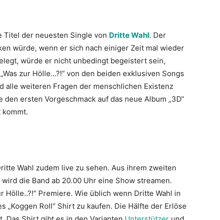
e Titel der neuesten Single von
Dritte Wahl
. Der
ken würde, wenn er sich nach einiger Zeit mal wieder
egt, würde er nicht unbedingt begeistert sein,
d „Was zur Hölle…?!“ von den beiden exklusiven Songs
nd alle weiteren Fragen der menschlichen Existenz
die den ersten Vorgeschmack auf das neue Album „3D“
t kommt.
ritte Wahl zudem live zu sehen. Aus ihrem zweiten
 wird die Band ab 20.00 Uhr eine Show streamen.
 Hölle..?!“ Premiere. Wie üblich wenn Dritte Wahl in
s „Koggen Roll“ Shirt zu kaufen. Die Hälfte der Erlöse
 Das Shirt gibt es in den Varianten
Unterstützer
und