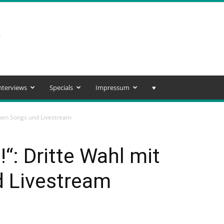
nterviews
Specials
Impressum
♥️
euen Songs und Livestream
“: Dritte Wahl mit
 Livestream