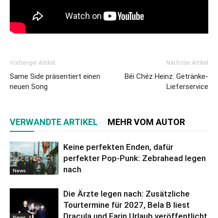
Vorheriger Artikel
Nächster Artikel
Same Side präsentiert einen
Béi Chéz Heinz: Getränke-
neuen Song
Lieferservice
VERWANDTE ARTIKEL
MEHR VOM AUTOR
Keine perfekten Enden, dafür
perfekter Pop-Punk: Zebrahead legen
nach
News
Die Ärzte legen nach: Zusätzliche
Tourtermine für 2027, Bela B liest
Dracula und Farin Urlaub veröffentlicht
News