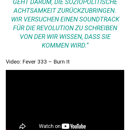
EHT DARUM, DIE SOZIOPOLITISCHE A
CHTSAMKEIT ZURÜCKZUBRINGEN. W
IR VERSUCHEN EINEN SOUNDTRACK F
ÜR DIE REVOLUTION ZU SCHREIBEN V
ON DER WIR WISSEN, DASS SIE K
OMMEN WIRD.“
Video: Fever 333 – Burn It