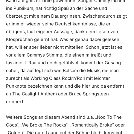
Band auf ganzer Linie gewonnen. Sänger Cammy lächelt
ins Publikum, hat richtig Spaß an der Sache und
überzeugt mit einem Dauergrinsen. Zwischendurch zeigt
er immer wieder seine Deutschkenntnisse, die er
übrigens, laut eigener Aussage, dank dem Lesen von
Klosprüchen gelernt hat. Was er genau dabei gelesen
hat, will er aber lieber nicht mitteilen. Schon jetzt ist es
vor allem Cammys Stimme, die einen mitreißt und
fasziniert. Rau und doch gefühlvoll kommt der Gesang
daher, darauf legt sich wie Balsam die Musik, die man
zurecht als Working Class Rock’n’Roll mit leichter
Punknote bezeichnen kann und die hier und da entfernt
an The Gaslight Anthem oder Bruce Springsteen
erinnert.
Weitere Songs an diesem Abend sind u.a. „Nod To The
Gods“, „We Broke The Rocks“, „Romantically Broke“ oder
„Golden“. Die gute Laune auf der Bühne bleibt konstant