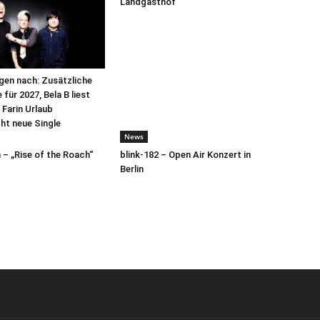
Landgasthof
egen nach: Zusätzliche
für 2027, Bela B liest
 Farin Urlaub
cht neue Single
News
– „Rise of the Roach“
blink-182 – Open Air Konzert in
Berlin