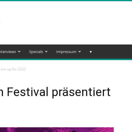
nterviews
Specials
Impressum
♥️
 Line-up für 2022
 Festival präsentiert