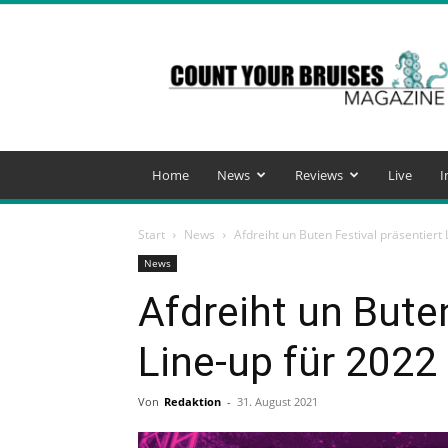
Count
Your
Bruises
Magazine
Home
News
Reviews
Live
I
Start
News
Afdreiht un Buten Festival präsentiert
News
Afdreiht un Buten
Line-up für 2022
Von
Redaktion
-
31. August 2021