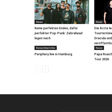
News
News
Keine perfekten Enden, dafür
Die Ärzte l
perfekter Pop-Punk: Zebrahead
Tourtermine 
legen nach
Dracula und
veröffentli
Konzertberichte
News
Periphery live in Hamburg
Papa Roach 
Tour 2026