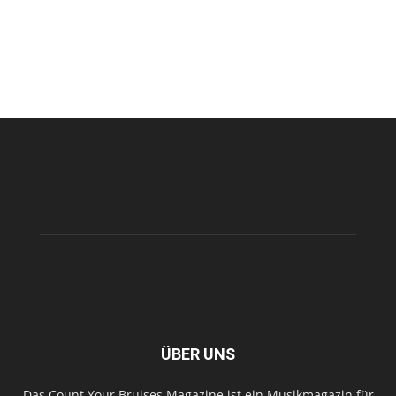
ÜBER UNS
Das Count Your Bruises Magazine ist ein Musikmagazin für