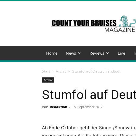
Count
Your
Bruises
Magazine
Home
News
Reviews
Live
I
Start
Archiv
Stumfol auf Deutschlandtour
Archiv
Stumfol auf Deu
Von
Redaktion
-
18. September 2017
Ab Ende Oktober geht der Singer/Songwrit
insgesamt neun Städte führen wird. Diese 