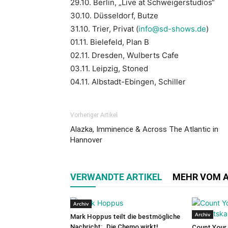
29.10. Berlin, „Live at Schweigerstudios“
30.10. Düsseldorf, Butze
31.10. Trier, Privat (
info@sd-shows.de
)
01.11. Bielefeld, Plan B
02.11. Dresden, Wulberts Cafe
03.11. Leipzig, Stoned
04.11. Albstadt-Ebingen, Schiller
Vorheriger Artikel
Alazka, Imminence & Across The Atlantic in
Hannover
VERWANDTE ARTIKEL
MEHR VOM 
Archiv
Archiv
Mark Hoppus teilt die bestmögliche
Nachricht: „Die Chemo wirkt!
Count Your 