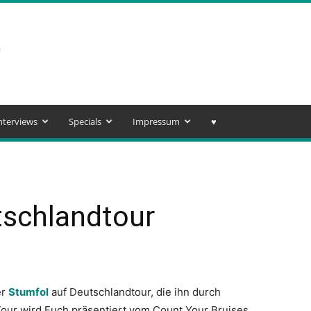
nterviews
Specials
Impressum
♥️
tschlandtour
er
Stumfol
auf Deutschlandtour, die ihn durch
Tour wird Euch präsentiert vom Count Your Bruises