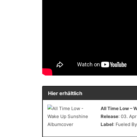
Hier erhältlich
All Time Low – 
Release
: 03. Apr
Label
: Fueled B