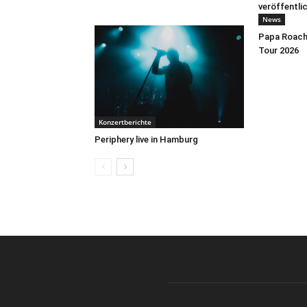
veröffentli
News
Papa Roach 
Tour 2026
Konzertberichte
Periphery live in Hamburg