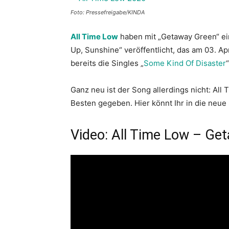
Foto: Pressefreigabe/KINDA
All Time Low
haben mit „Getaway Green“ e
Up, Sunshine“ veröffentlicht, das am 03. A
bereits die Singles „
Some Kind Of Disaster
Ganz neu ist der Song allerdings nicht: All
Besten gegeben. Hier könnt Ihr in die neue 
Video: All Time Low – Ge