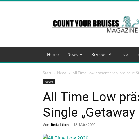
Count
Your
Bruises
Magazine
Home
News
Reviews
Live
I
Start
News
All Time Low präsentieren ihre neue 
News
All Time Low prä
Single „Getaway
Von
Redaktion
-
18. März 2020