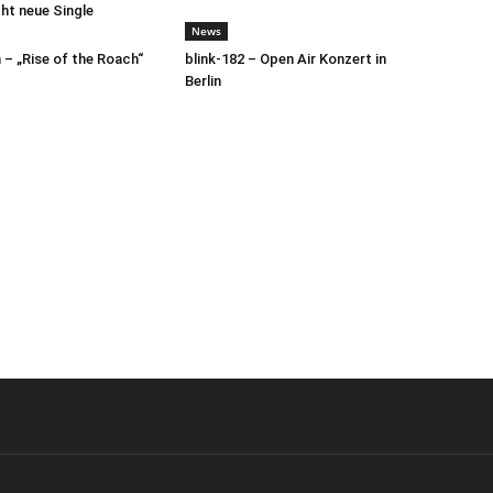
cht neue Single
News
– „Rise of the Roach“
blink-182 – Open Air Konzert in
Berlin