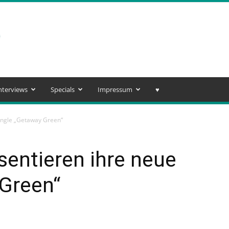
nterviews
Specials
Impressum
♥️
Single „Getaway Green“
sentieren ihre neue
 Green“