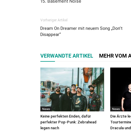
15. Basement Noise
Vorheriger Artikel
Dream On Dreamer mit neuem Song „Don’t
Disappear“
VERWANDTE ARTIKEL
MEHR VOM 
News
News
Keine perfekten Enden, dafür
Die Ärzte l
perfekter Pop-Punk: Zebrahead
Tourtermine 
legen nach
Dracula und