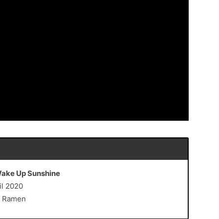
Wake Up Sunshine
il 2020
y Ramen