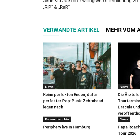
Akne Kid Joe mit Zwillingsveröffentlichung zu
„RiP“ & „RaR“
VERWANDTE ARTIKEL
MEHR VOM 
News
News
Keine perfekten Enden, dafür
Die Ärzte l
perfekter Pop-Punk: Zebrahead
Tourtermine 
legen nach
Dracula und
veröffentli
Konzertberichte
News
Periphery live in Hamburg
Papa Roach 
Tour 2026