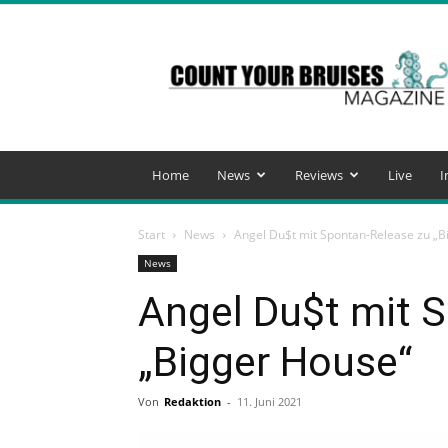
Count
Your
Bruises
Magazine
Home
News
Reviews
Live
I
Start
News
Angel Du$t mit Spontan-Release zu „B
News
Angel Du$t mit 
„Bigger House“
Von
Redaktion
-
11. Juni 2021