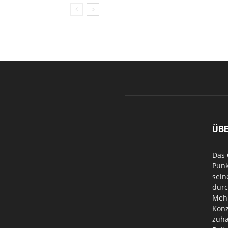
ÜB
Das 
Punk
sein
durc
Mehr
Konz
zuha