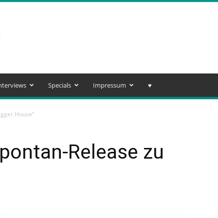
nterviews
Specials
Impressum
♥️
igger House“
Spontan-Release zu