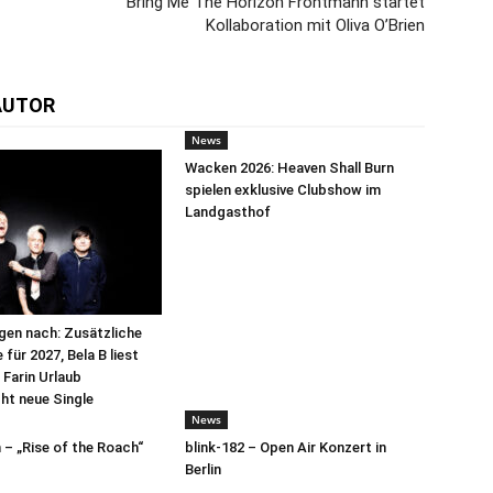
Bring Me The Horizon Frontmann startet
Kollaboration mit Oliva O’Brien
AUTOR
News
Wacken 2026: Heaven Shall Burn
spielen exklusive Clubshow im
Landgasthof
egen nach: Zusätzliche
für 2027, Bela B liest
 Farin Urlaub
cht neue Single
News
– „Rise of the Roach“
blink-182 – Open Air Konzert in
Berlin