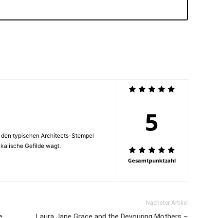
5
s den typischen Architects-Stempel
ikalische Gefilde wagt.
Gesamtpunktzahl
Nächster Artikel
e
Laura Jane Grace and the Devouring Mothers –