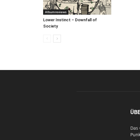
Albumreviews
Lower Instinct – Downfall of
Society
ÜB
Das 
Punk