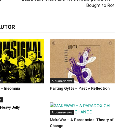
Bought to Rot
AUTOR
s
Albumreviews
 – Insomnia
Parting Gyfts – Past // Reflection
s
 Heavy Jelly
Albumreviews
MakeWar – A Paradoxical Theory of
Change