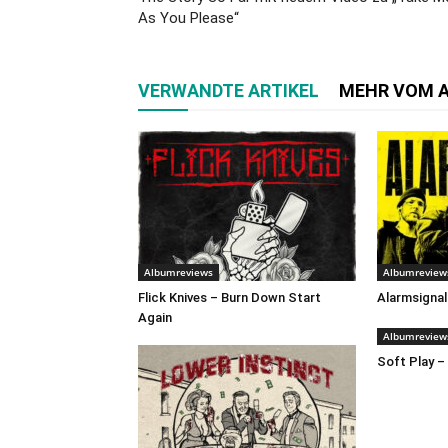
As You Please“
VERWANDTE ARTIKEL
MEHR VOM 
Albumreviews
Albumreview
Flick Knives – Burn Down Start
Alarmsignal
Again
Albumreview
Soft Play –