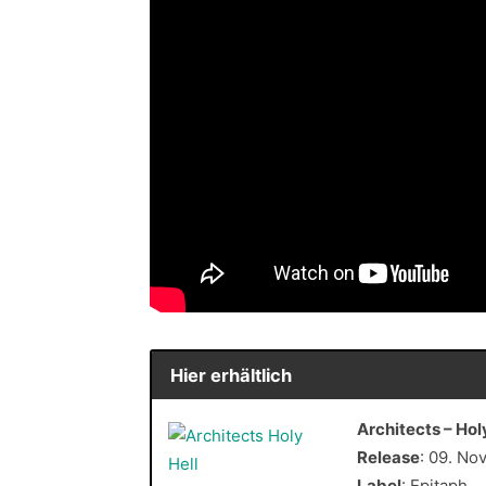
Hier erhältlich
Architects – Hol
Release
: 09. N
Label
: Epitaph