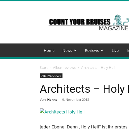
Count
Your
Bruises
Magazine
Home
News
Reviews
Live
I
Start
Albumreviews
Architects – Holy Hell
Albumreviews
Architects – Holy 
Von
Hanna
-
9. November 2018
jeder Ebene. Denn „Holy Hell“ ist ihr erste