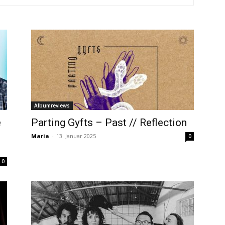
Albumreviews
e
Parting Gyfts – Past // Reflection
Maria
-
13. Januar 2025
0
0