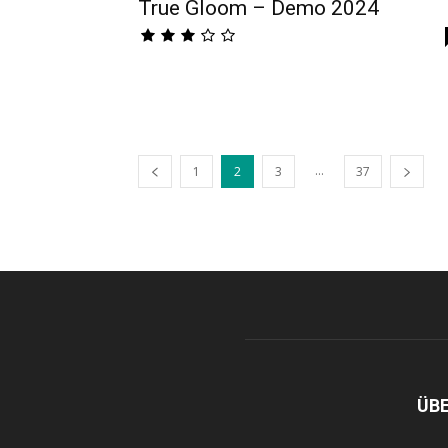
True Gloom – Demo 2024
...
1
2
3
37
ÜB