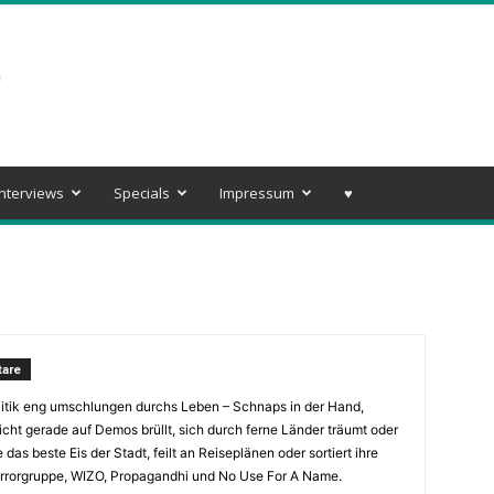
Interviews
Specials
Impressum
♥️
are
itik eng umschlungen durchs Leben – Schnaps in der Hand,
cht gerade auf Demos brüllt, sich durch ferne Länder träumt oder
 das beste Eis der Stadt, feilt an Reiseplänen oder sortiert ihre
rorgruppe, WIZO, Propagandhi und No Use For A Name.