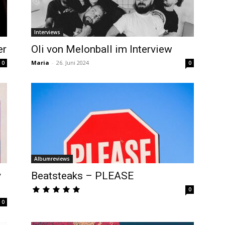
Interviews
er
Oli von Melonball im Interview
Maria
-
26. Juni 2024
0
0
Albumreviews
y
Beatsteaks – PLEASE
0
0