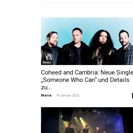
News
Coheed and Cambria: Neue Singl
„Someone Who Can“ und Details
zu...
Maria
-
14. Januar 2025