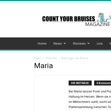
Count
Your
Bruises
Magazine
Home
News
Reviews
Live
Start
Autoren
Beiträge von Maria
Maria
303 BEITRÄGE
0 Komment
Bei Maria tanzen Punk und Pol
Haltung im Herzen. Wenn sie ni
im Weltschmerz suhlt, sucht sie
Plattensammlung zwischen Ter