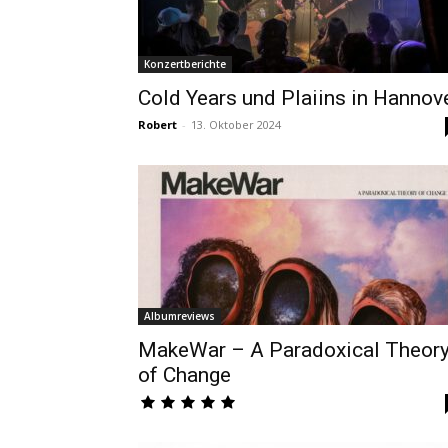
Konzertberichte
Cold Years und Plaiins in Hannov
Robert
-
13. Oktober 2024
Albumreviews
MakeWar – A Paradoxical Theor
of Change