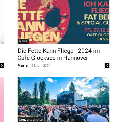
News
Die Fette Kann Fliegen 2024 im
Café Glocksee in Hannover
Maria
-
21. Juni 2024
0
0
Konzertberichte