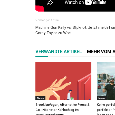
Vorheriger Artikel
Machine Gun Kelly vs. Slipknot: Jetzt meldet si
Corey Taylor zu Wort
VERWANDTE ARTIKEL
MEHR VOM 
News
News
BrooklynVegan, Alternative Press &
Keine perfe
Co.: Nächster Kahlschlag im
perfekter 
Musikjournalismus
legen nach