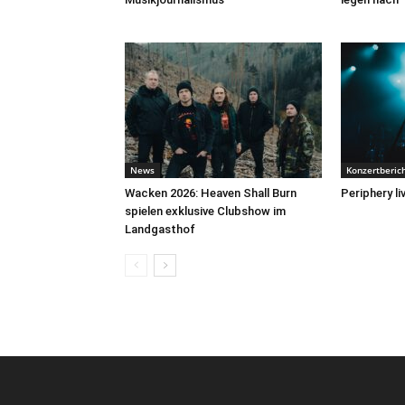
News
Konzertberic
Wacken 2026: Heaven Shall Burn
Periphery l
spielen exklusive Clubshow im
Landgasthof