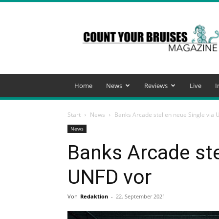
Count
Your
Bruises
Magazine
Home
News
Reviews
Live
I
Start
News
Banks Arcade stellen neue Single via
News
Banks Arcade ste
UNFD vor
Von
Redaktion
-
22. September 2021