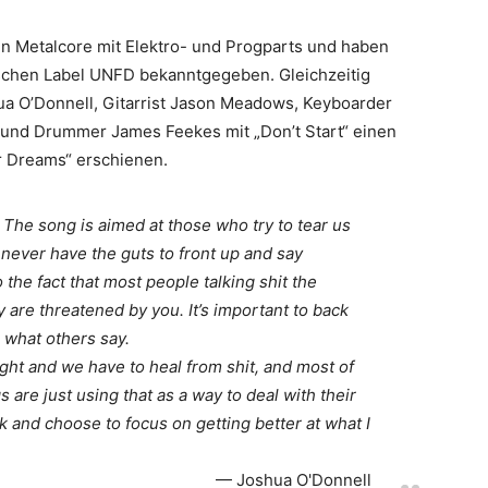
 Metalcore mit Elektro- und Progparts und haben
schen Label UNFD bekanntgegeben. Gleichzeitig
ua O’Donnell, Gitarrist Jason Meadows, Keyboarder
 und Drummer James Feekes mit „Don’t Start“ einen
r Dreams“ erschienen.
. T
he song is aimed at those who try to tear us
ever have the guts to front up and say
 the fact that most people talking shit the
 are threatened by you. It’s important to back
 what others say.
 right and we have to heal from shit, and most of
 are just using that as a way to deal with their
ack and choose to focus on getting better at what I
Joshua O'Donnell