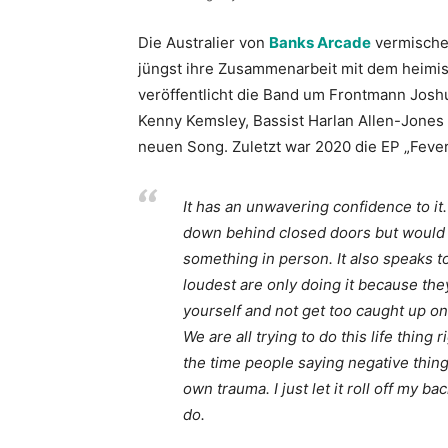
Die Australier von
Banks Arcade
vermischen
jüngst ihre Zusammenarbeit mit dem heimi
veröffentlicht die Band um Frontmann Josh
Kenny Kemsley, Bassist Harlan Allen-Jones
neuen Song. Zuletzt war 2020 die EP „Feve
It has an unwavering confidence to it
down behind closed doors but would n
something in person. It also speaks to
loudest are only doing it because they
yourself and not get too caught up on
We are all trying to do this life thing
the time people saying negative things
own trauma. I just let it roll off my b
do.