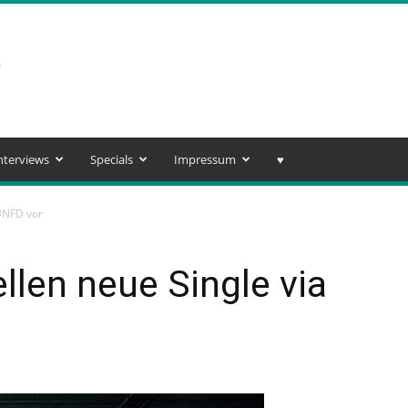
nterviews
Specials
Impressum
♥️
 UNFD vor
llen neue Single via