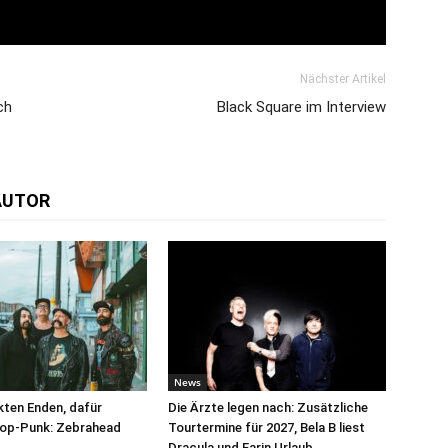
Nächster Artikel
ch
Black Square im Interview
AUTOR
News
kten Enden, dafür
Die Ärzte legen nach: Zusätzliche
Pop-Punk: Zebrahead
Tourtermine für 2027, Bela B liest
Dracula und Farin Urlaub