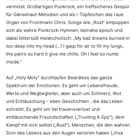
vermisst. Großartigen Punkrock, ein treffsicheres Gespür
für Gänsehaut-Melodien und als i-Tüpfelchen das raue
Organ von Frontmann Chris. Songs wie „Rust“ entpuppen
sich als wahre Punkrock-Hymnen, beinahe episch und
dabei bittersüß melancholisch: „My bad dreams burned in
too deep into my head (…) I gasp for air to fill my lungs,
the pain’s so hard it give me chills. Oh I feel so numb
inside.“
Auf „Holy Moly“ durchlaufen Beardless das ganze
Spektrum der Emotionen. Es geht um Lebensfreude,
Werte und Wegbegleiter, aber auch um Schmerz, Wut
und Enttäuschung – eben Geschichten , die das Leben
schreibt. Es geht um Vertrauensverlust und
enttäuschende Freundschaften („Trusting A Spy“), dem
Kampf mit sich selbst („Rust“), Menschen, die den wahren
Sinn des Lebens aus den Augen verloren haben („Visa