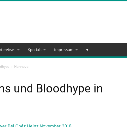
nterviews
Specials
Impressum
♥️
odhype in Hannover
ms und Bloodhype in