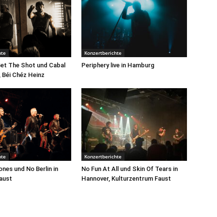
hte
Konzertberichte
Get The Shot und Cabal
Periphery live in Hamburg
, Béi Chéz Heinz
hte
Konzertberichte
nes und No Berlin in
No Fun At All und Skin Of Tears in
aust
Hannover, Kulturzentrum Faust