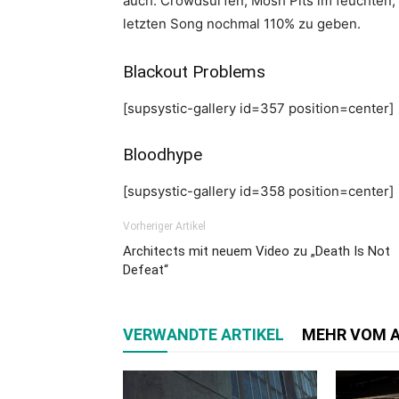
auch. Crowdsurfen, Mosh Pits im feuchten, 
letzten Song nochmal 110% zu geben.
Blackout Problems
[supsystic-gallery id=357 position=center]
Bloodhype
[supsystic-gallery id=358 position=center]
Vorheriger Artikel
Architects mit neuem Video zu „Death Is Not
Defeat“
VERWANDTE ARTIKEL
MEHR VOM 