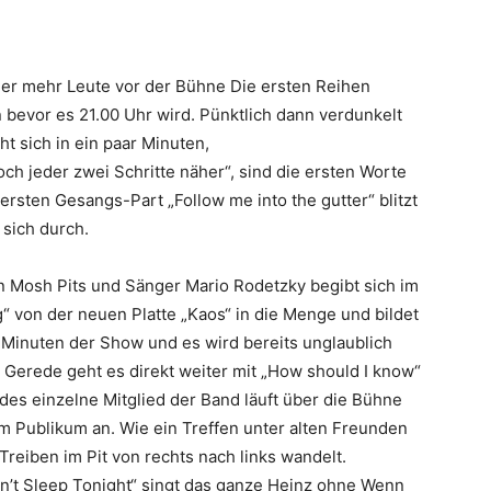
r mehr Leute vor der Bühne Die ersten Reihen
bevor es 21.00 Uhr wird. Pünktlich dann verdunkelt
ht sich in ein paar Minuten,
ch jeder zwei Schritte näher“, sind die ersten Worte
rsten Gesangs-Part „Follow me into the gutter“ blitzt
 sich durch.
 Mosh Pits und Sänger Mario Rodetzky begibt sich im
 von der neuen Platte „Kaos“ in die Menge und bildet
f Minuten der Show und es wird bereits unglaublich
l Gerede geht es direkt weiter mit „How should I know“
des einzelne Mitglied der Band läuft über die Bühne
im Publikum an. Wie ein Treffen unter alten Freunden
Treiben im Pit von rechts nach links wandelt.
n’t Sleep Tonight“ singt das ganze Heinz ohne Wenn