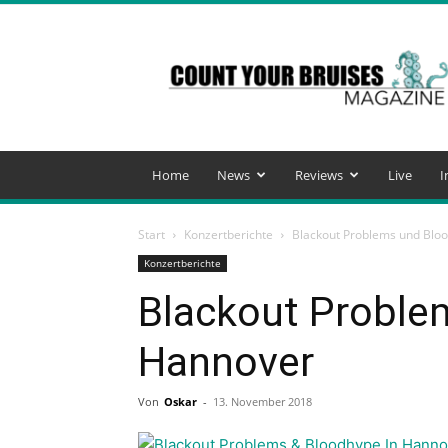
Count
Your
Bruises
Magazine
Home
News
Reviews
Live
I
Start
Konzertberichte
Blackout Problems und Blo
Konzertberichte
Blackout Proble
Hannover
Von
Oskar
-
13. November 2018