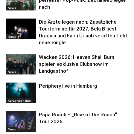
perfekter Pop-Punk: Zebrahead legen
nach
News
Die Ärzte legen nach: Zusätzliche
Tourtermine für 2027, Bela B liest
Dracula und Farin Urlaub veröffentlicht
News
neue Single
Wacken 2026: Heaven Shall Burn
spielen exklusive Clubshow im
Landgasthof
News
Periphery live in Hamburg
Konzertberichte
Papa Roach – „Rise of the Roach“
Tour 2026
News