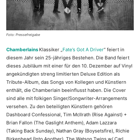
Foto: Pressefreigabe
Chamberlains
Klassiker „
Fate’s Got A Driver
“ feiert in
diesem Jahr sein 25-jähriges Bestehen. Die Band feiert
dieses Jubiläum mit einer für den 10. Dezember auf Vinyl
angekündigten streng limitierten Deluxe Edition als
Tribute-Album, das Songs von Kollegen und Künstlern
enthält, die Chamberlain beeinflusst haben. Die Cover
sind alle mit folkigen Singer/Songwriter-Arrangements
versehen. Zu den beteiligten Künstlern gehören
Dashboard Confessional, Tim McIlrath (Rise Against) +
Brian Fallon (The Gaslight Anthem), Adam Lazzara
(Taking Back Sunday), Nathan Gray (Boysetsfire), Richie
Birkenhead (Into Another), The Watson Twins w/ Carl