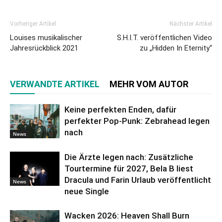
Vorheriger Artikel
Nächster Artikel
Louises musikalischer
S.H.I.T. veröffentlichen Video
Jahresrückblick 2021
zu „Hidden In Eternity“
VERWANDTE ARTIKEL
MEHR VOM AUTOR
Keine perfekten Enden, dafür
perfekter Pop-Punk: Zebrahead legen
nach
News
Die Ärzte legen nach: Zusätzliche
Tourtermine für 2027, Bela B liest
Dracula und Farin Urlaub veröffentlicht
News
neue Single
Wacken 2026: Heaven Shall Burn