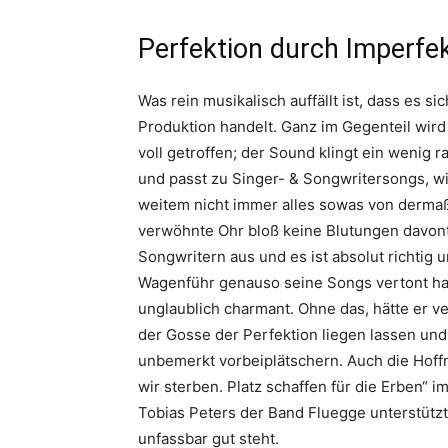
Perfektion durch Imperfe
Was rein musikalisch auffällt ist, dass es s
Produktion handelt. Ganz im Gegenteil wird
voll getroffen; der Sound klingt ein wenig 
und passt zu Singer- & Songwritersongs, w
weitem nicht immer alles sowas von dermaß
verwöhnte Ohr bloß keine Blutungen davont
Songwritern aus und es ist absolut richtig u
Wagenführ genauso seine Songs vertont hat.
unglaublich charmant. Ohne das, hätte er v
der Gosse der Perfektion liegen lassen u
unbemerkt vorbeiplätschern. Auch die Hoffn
wir sterben. Platz schaffen für die Erben“ i
Tobias Peters der Band Fluegge unterstützt
unfassbar gut steht.