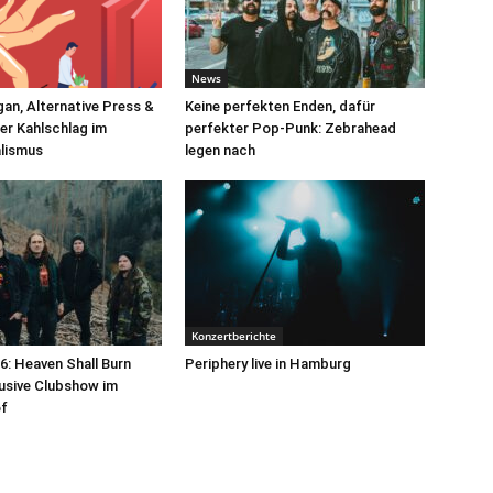
News
an, Alternative Press &
Keine perfekten Enden, dafür
er Kahlschlag im
perfekter Pop-Punk: Zebrahead
alismus
legen nach
Konzertberichte
: Heaven Shall Burn
Periphery live in Hamburg
lusive Clubshow im
f