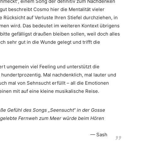
schmeckt“, einem Song der definitiv zum Nachdenken
gut beschreibt Cosmo hier die Mentalität vieler
Rücksicht auf Verluste Ihren Stiefel durchziehen, in
men wird. Das bedeutet im weiteren Kontext übrigens
tte gefälligst draußen bleiben sollen, weil doch alles
ich sehr gut in die Wunde gelegt und trifft die
t ungemein viel Feeling und unterstützt die
 hundertprozentig. Mal nachdenklich, mal lauter und
ch mal von Sehnsucht erfüllt – all die Emotionen
nen mit auf eine kleine musikalische Reise.
roße Gefühl des Songs „Seensucht“ in der Gosse
as gelebte Fernweh zum Meer würde beim Hören
Sash