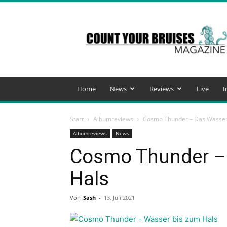
Count
Your
Bruises
Magazine
Home
News
Reviews
Live
I
Start
Albumreviews
Cosmo Thunder – Das Wasser
Albumreviews
News
Cosmo Thunder –
Hals
Von
Sash
-
13. Juli 2021