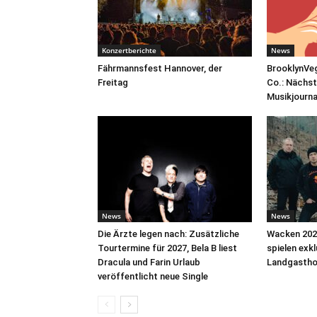
Konzertberichte
News
Fährmannsfest Hannover, der
BrooklynVeg
Freitag
Co.: Nächst
Musikjourn
News
News
Die Ärzte legen nach: Zusätzliche
Wacken 2026
Tourtermine für 2027, Bela B liest
spielen exk
Dracula und Farin Urlaub
Landgastho
veröffentlicht neue Single