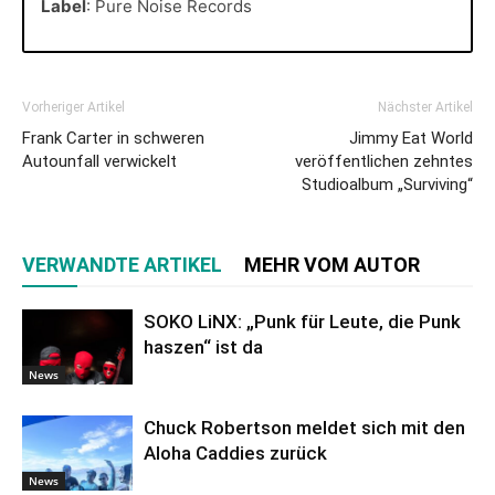
Label
: Pure Noise Records
Vorheriger Artikel
Nächster Artikel
Frank Carter in schweren
Jimmy Eat World
Autounfall verwickelt
veröffentlichen zehntes
Studioalbum „Surviving“
VERWANDTE ARTIKEL
MEHR VOM AUTOR
SOKO LiNX: „Punk für Leute, die Punk
haszen“ ist da
News
Chuck Robertson meldet sich mit den
Aloha Caddies zurück
News