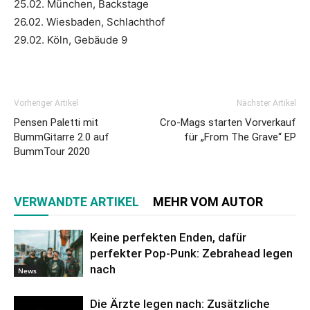
25.02. München, Backstage
26.02. Wiesbaden, Schlachthof
29.02. Köln, Gebäude 9
Vorheriger Artikel
Nächster Artikel
Pensen Paletti mit
Cro-Mags starten Vorverkauf
BummGitarre 2.0 auf
für „From The Grave“ EP
BummTour 2020
VERWANDTE ARTIKEL
MEHR VOM AUTOR
Keine perfekten Enden, dafür
perfekter Pop-Punk: Zebrahead legen
nach
News
Die Ärzte legen nach: Zusätzliche