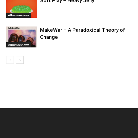
Soft Play – Heavy Jelly
Albumreviews
MakeWar – A Paradoxical Theory of
Change
Albumreviews