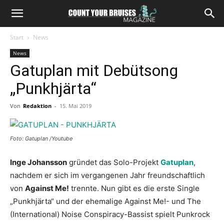
Start
News
News
Gatuplan mit Debütsong
„Punkhjärta“
Von
Redaktion
-
15. Mai 2019
Foto: Gatuplan /Youtube
Inge Johansson
gründet das Solo-Projekt
Gatuplan
,
nachdem er sich im vergangenen Jahr freundschaftlich
von
Against Me!
trennte. Nun gibt es die erste Single
„Punkhjärta“ und der ehemalige Against Me!- und The
(International) Noise Conspiracy-Bassist spielt Punkrock