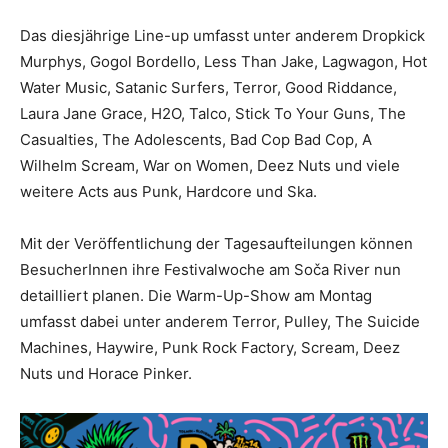
Das diesjährige Line-up umfasst unter anderem
Dropkick
Murphys
,
Gogol Bordello
,
Less Than Jake
,
Lagwagon
,
Hot
Water Music
,
Satanic Surfers
,
Terror
,
Good Riddance
,
Laura Jane Grace
,
H2O
,
Talco
,
Stick To Your Guns
,
The
Casualties
,
The Adolescents
,
Bad Cop Bad Cop
,
A
Wilhelm Scream
,
War on Women
,
Deez Nuts
und viele
weitere Acts aus Punk, Hardcore und Ska.
Mit der Veröffentlichung der Tagesaufteilungen können
BesucherInnen ihre Festivalwoche am Soča River nun
detailliert planen. Die Warm-Up-Show am Montag
umfasst dabei unter anderem Terror, Pulley, The Suicide
Machines, Haywire, Punk Rock Factory, Scream, Deez
Nuts und Horace Pinker.