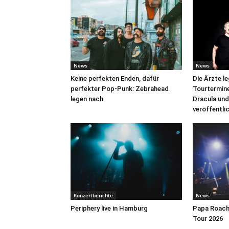
News
News
Keine perfekten Enden, dafür
Die Ärzte l
perfekter Pop-Punk: Zebrahead
Tourtermine 
legen nach
Dracula und
veröffentli
Konzertberichte
News
Periphery live in Hamburg
Papa Roach 
Tour 2026