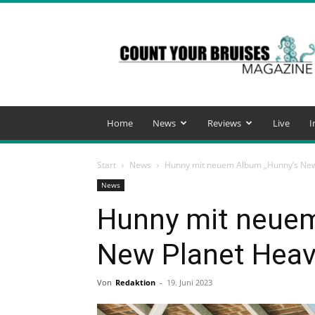
Count
Your
Bruises
Magazine
Home
News
Reviews
Live
I
Start
News
Hunny mit neuem Album „Hunny’s New
News
Hunny mit neue
New Planet Heav
Von
Redaktion
-
19. Juni 2023