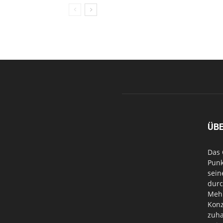
ÜB
Das 
Punk
sein
durc
Mehr
Konz
zuha