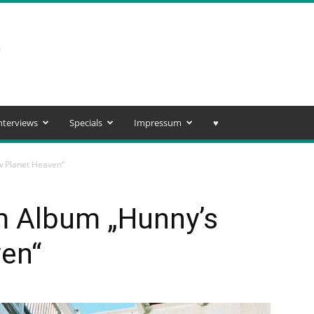
nterviews
Specials
Impressum
♥️
 Planet Heaven“
m Album „Hunny’s
en“