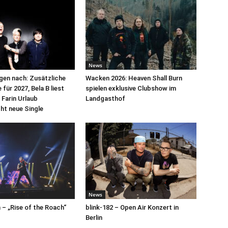
News
egen nach: Zusätzliche
Wacken 2026: Heaven Shall Burn
für 2027, Bela B liest
spielen exklusive Clubshow im
 Farin Urlaub
Landgasthof
cht neue Single
News
– „Rise of the Roach“
blink-182 – Open Air Konzert in
Berlin