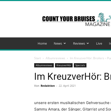
Count
Your
Bruises
Magazine
Home
News
Reviews
Live
I
Start
Albumreviews
Im KreuzverHör: Broilers – P
Albumreviews
KreuzverHör
Specials
Im KreuzverHör: B
Von
Redaktion
-
22. April 2021
unsere ersten musikalischen Gehversuche m
Sammy Amara, der Sänger, Gitarrist und So