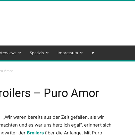
nterviews
Specials
Impressum
♥️
uro Amor
roilers – Puro Amor
„Wir waren bereits aus der Zeit gefallen, als wir
achten und es war uns herzlich egal“, erinnert sich
ngwriter der
Broilers
über die Anfänge. Mit Puro