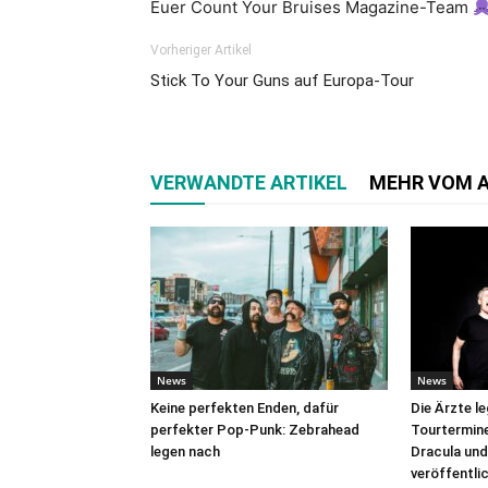
Euer Count Your Bruises Magazine-Team
Vorheriger Artikel
Stick To Your Guns auf Europa-Tour
VERWANDTE ARTIKEL
MEHR VOM 
News
News
Keine perfekten Enden, dafür
Die Ärzte l
perfekter Pop-Punk: Zebrahead
Tourtermine 
legen nach
Dracula und
veröffentli