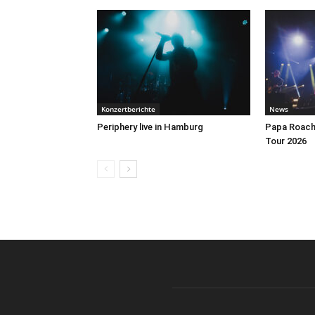
Konzertberichte
News
Periphery live in Hamburg
Papa Roach 
Tour 2026