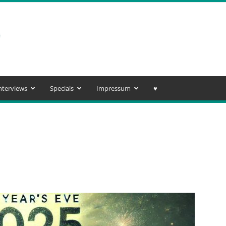
nterviews
Specials
Impressum
♥️