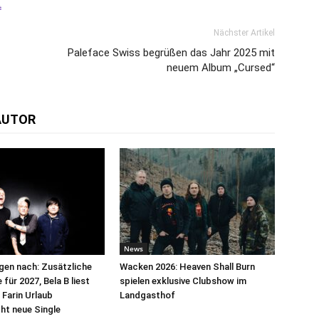
Nächster Artikel
Paleface Swiss begrüßen das Jahr 2025 mit
neuem Album „Cursed“
AUTOR
News
egen nach: Zusätzliche
Wacken 2026: Heaven Shall Burn
für 2027, Bela B liest
spielen exklusive Clubshow im
 Farin Urlaub
Landgasthof
cht neue Single