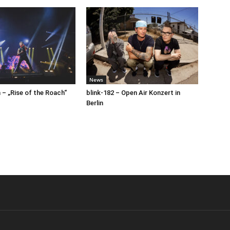
News
– „Rise of the Roach“
blink-182 – Open Air Konzert in
Berlin