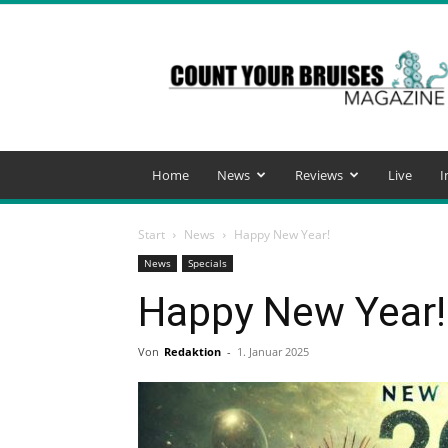
Count
Your
Bruises
Magazine
Home
News
Reviews
Live
I
Start
News
Happy New Year!
News
Specials
Happy New Year!
Von
Redaktion
-
1. Januar 2025