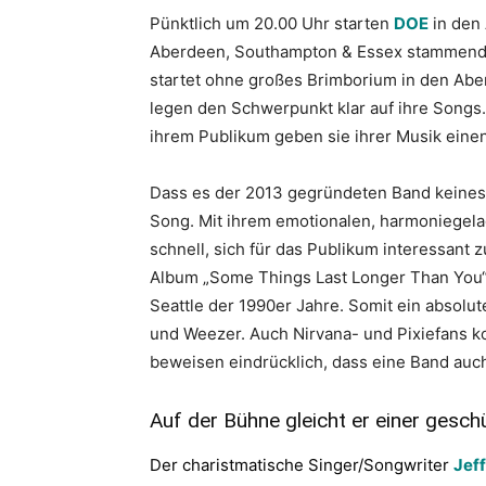
Pünktlich um 20.00 Uhr starten
DOE
in den 
Aberdeen, Southampton & Essex stammende 
startet ohne großes Brimborium in den Aben
legen den Schwerpunkt klar auf ihre Songs.
ihrem Publikum geben sie ihrer Musik ei
Dass es der 2013 gegründeten Band keinesw
Song. Mit ihrem emotionalen, harmoniegela
schnell, sich für das Publikum interessant 
Album „Some Things Last Longer Than You“
Seattle der 1990er Jahre. Somit ein absolu
und Weezer. Auch Nirvana- und Pixiefans k
beweisen eindrücklich, dass eine Band au
Auf der Bühne gleicht er einer gesc
Der charistmatische Singer/Songwriter
Jeff