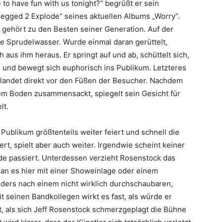
o have fun with us tonight?“ begrüßt er sein
egged 2 Explode“ seines aktuellen Albums „Worry“.
gehört zu den Besten seiner Generation. Auf der
he Sprudelwasser. Wurde einmal daran gerüttelt,
 aus ihm heraus. Er springt auf und ab, schüttelt sich,
ne und bewegt sich euphorisch ins Publikum. Letzteres
nd landet direkt vor den Füßen der Besucher. Nachdem
em Boden zusammensackt, spiegelt sein Gesicht für
lt.
 Publikum größtenteils weiter feiert und schnell die
rt, spielt aber auch weiter. Irgendwie scheint keiner
de passiert. Unterdessen verzieht Rosenstock das
man es hier mit einer Showeinlage oder einem
ders nach einem nicht wirklich durchschaubaren,
 seinen Bandkollegen wirkt es fast, als würde er
st, als sich Jeff Rosenstock schmerzgeplagt die Bühne