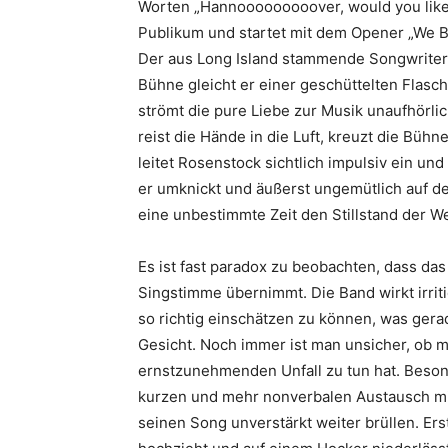
Worten „Hannooooooooover, would you like t
Publikum und startet mit dem Opener „We B
Der aus Long Island stammende Songwriter 
Bühne gleicht er einer geschüttelten Flasc
strömt die pure Liebe zur Musik unaufhörlich
reist die Hände in die Luft, kreuzt die Büh
leitet Rosenstock sichtlich impulsiv ein u
er umknickt und äußerst ungemütlich auf d
eine unbestimmte Zeit den Stillstand der We
Es ist fast paradox zu beobachten, dass das
Singstimme übernimmt. Die Band wirkt irritie
so richtig einschätzen zu können, was gera
Gesicht. Noch immer ist man unsicher, ob 
ernstzunehmenden Unfall zu tun hat. Beson
kurzen und mehr nonverbalen Austausch mit
seinen Song unverstärkt weiter brüllen. Er