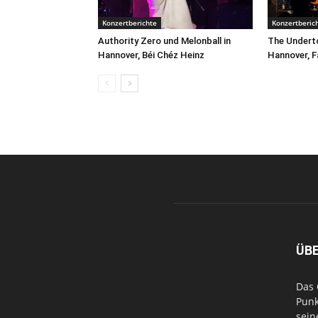
Konzertberichte
Konzertberic
Authority Zero und Melonball in
The Underto
Hannover, Béi Chéz Heinz
Hannover, F
ÜB
Das 
Punk
sein