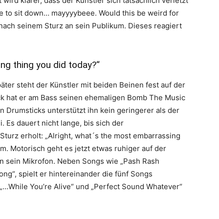
ird klarer, dass der Künstler sich tatsächlich verletzt
ave to sit down… mayyyybeee. Would this be weird for
 nach seinem Sturz an sein Publikum. Dieses reagiert
ng thing you did today?“
er steht der Künstler mit beiden Beinen fest auf der
äck hat er am Bass seinen ehemaligen Bomb The Music
 Drumsticks unterstützt ihn kein geringerer als der
 Es dauert nicht lange, bis sich der
turz erholt:
„Alright, what´s the most embarrassing
um.
Motorisch geht es jetzt etwas ruhiger auf der
 in sein Mikrofon. Neben Songs wie „Pash Rash
ong“, spielt er hintereinander die fünf Songs
 „…While You’re Alive“ und „Perfect Sound Whatever“