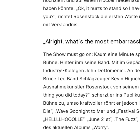
hochzieht und auf einem Hocker niederlässt w
haben könnte. „Ok, it hurts to stand so I h
you?“, richtet Rosenstock die ersten Worte
mit Verständnis.
„Alright, what´s the most embarrassi
The Show must go on: Kaum eine Minute spät
Bühne. Hinter ihm seine Band. Mit im Gep
Industry!-Kollegen John DeDomenici. An den
Bruce Lee Band Schlagzeuger Kevin Higuchi.
Ausnahmekünstler Rosenstock von seinem S
thing you did today?“, scherzt er ins Publik
Bühne zu, umso kraftvoller röhrt er jedoch
Die“, „Wave Goonight to Me“ und „Festival S
„HELLLLHOOOLLE“, „June 21st“, „The Fuzz“,
des aktuellen Albums „Worry“.