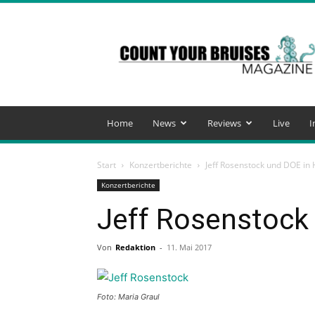
Count
Your
Bruises
Magazine
Home
News
Reviews
Live
I
Start
Konzertberichte
Jeff Rosenstock und DOE in
Konzertberichte
Jeff Rosenstock
Von
Redaktion
-
11. Mai 2017
Foto: Maria Graul