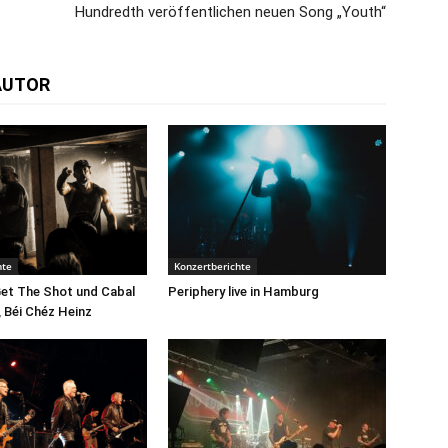
Hundredth veröffentlichen neuen Song „Youth“
AUTOR
hte
Konzertberichte
Get The Shot und Cabal
Periphery live in Hamburg
, Béi Chéz Heinz