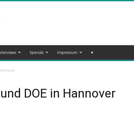
nterviews
Specials
Impressum
♥️
 Hannover
 und DOE in Hannover