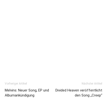
Vorheriger Artikel
Nächster Artikel
Melvins: Neuer Song, EP und
Divided Heaven veröffentlicht
Albumankündigung
den Song „Creep“