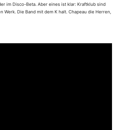
er im Disco-Beta. Aber eines ist klar: Kraftklub sind
n Werk. Die Band mit dem K halt. Chapeau die Herren,