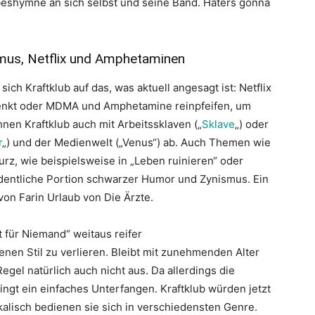
beshymne an sich selbst und seine Band. Haters gonna
smus, Netflix und Amphetaminen
ch Kraftklub auf das, was aktuell angesagt ist: Netflix
enkt oder MDMA und Amphetamine reinpfeifen, um
nen Kraftklub auch mit Arbeitssklaven („
Sklave
„) oder
r
„) und der Medienwelt („Venus“) ab. Auch Themen wie
z, wie beispielsweise in „Leben ruinieren“ oder
rdentliche Portion schwarzer Humor und Zynismus. Ein
von Farin Urlaub von Die Ärzte.
t für Niemand“ weitaus reifer
enen Stil zu verlieren. Bleibt mit zunehmenden Alter
el natürlich auch nicht aus. Da allerdings die
dingt ein einfaches Unterfangen. Kraftklub würden jetzt
kalisch bedienen sie sich in verschiedensten Genre.