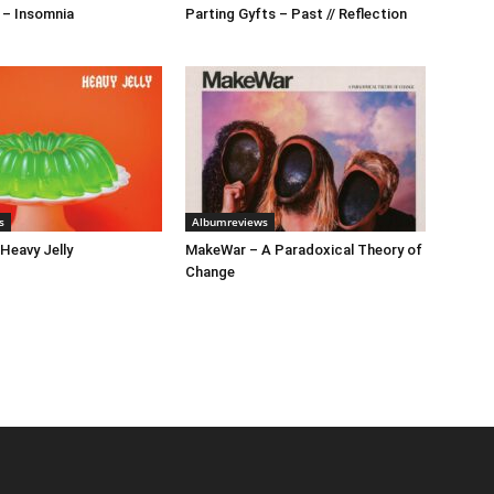
 – Insomnia
Parting Gyfts – Past // Reflection
s
Albumreviews
 Heavy Jelly
MakeWar – A Paradoxical Theory of
Change