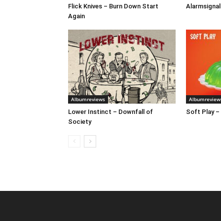
Flick Knives – Burn Down Start
Alarmsignal
Again
Albumreviews
Albumreview
Lower Instinct – Downfall of
Soft Play –
Society