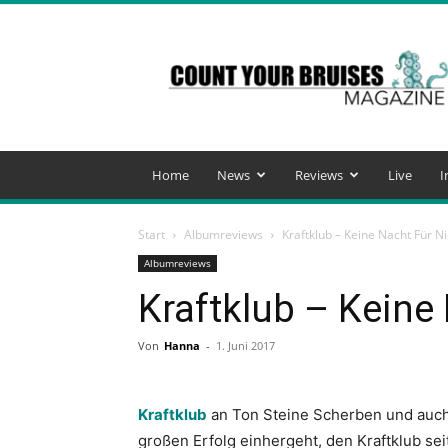
Count
Your
Bruises
Magazine
Home
News
Reviews
Live
I
Start
Albumreviews
Kraftklub – Keine Nacht Für 
Albumreviews
Kraftklub – Keine
Von
Hanna
-
1. Juni 2017
Kraftklub
an Ton Steine Scherben und auch
großen Erfolg einhergeht, den Kraftklub se