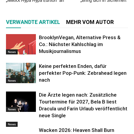
„MMXX Hypa Hypa Edition“ an
„Bring dich in Sicherheit“
VERWANDTE ARTIKEL
MEHR VOM AUTOR
BrooklynVegan, Alternative Press &
Co.: Nächster Kahlschlag im
Musikjournalismus
News
Keine perfekten Enden, dafür
perfekter Pop-Punk: Zebrahead legen
nach
News
Die Ärzte legen nach: Zusätzliche
Tourtermine für 2027, Bela B liest
Dracula und Farin Urlaub veröffentlicht
News
neue Single
News
Wacken 2026: Heaven Shall Burn