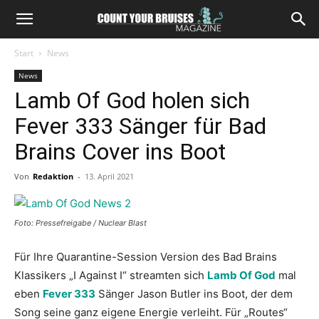
Start
News
News
Lamb Of God holen sich
Fever 333 Sänger für Bad
Brains Cover ins Boot
Von
Redaktion
-
13. April 2021
Foto: Pressefreigabe / Nuclear Blast
Für Ihre Quarantine-Session Version des Bad Brains
Klassikers „I Against I“ streamten sich
Lamb Of God
mal
eben
Fever 333
Sänger Jason Butler ins Boot, der dem
Song seine ganz eigene Energie verleiht. Für „Routes“