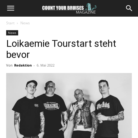
Start
News
News
Loikaemie Tourstart steht
bevor
Von
Redaktion
-
6. Mai 2022