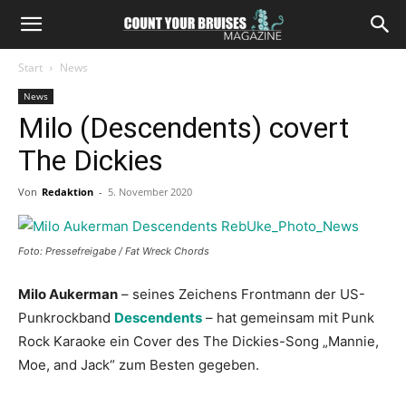
Start
News
News
Milo (Descendents) covert
The Dickies
Von
Redaktion
-
5. November 2020
Foto: Pressefreigabe / Fat Wreck Chords
Milo Aukerman
– seines Zeichens Frontmann der US-
Punkrockband
Descendents
– hat gemeinsam mit Punk
Rock Karaoke ein Cover des The Dickies-Song „Mannie,
Moe, and Jack“ zum Besten gegeben.