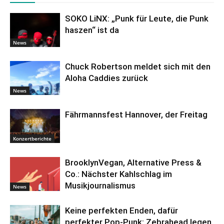
SOKO LiNX: „Punk für Leute, die Punk
haszen“ ist da
News
Chuck Robertson meldet sich mit den
Aloha Caddies zurück
News
Fährmannsfest Hannover, der Freitag
Konzertberichte
BrooklynVegan, Alternative Press &
Co.: Nächster Kahlschlag im
Musikjournalismus
News
Keine perfekten Enden, dafür
perfekter Pop-Punk: Zebrahead legen