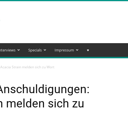
nterviews
Specials
Impressum
♥️
cacia Strain melden sich zu Wort
Anschuldigungen:
n melden sich zu