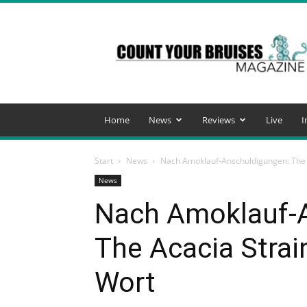
Count
Your
Bruises
Magazine
Home
News
Reviews
Live
I
Start
News
Nach Amoklauf-Anschuldigungen: The A
News
Nach Amoklauf-
The Acacia Strai
Wort