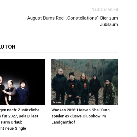
Nächster Artikel
August Burns Red: „Constellations“-Bier zum
Jubiläum
AUTOR
News
egen nach: Zusätzliche
Wacken 2026: Heaven Shall Burn
für 2027, Bela B liest
spielen exklusive Clubshow im
 Farin Urlaub
Landgasthof
cht neue Single