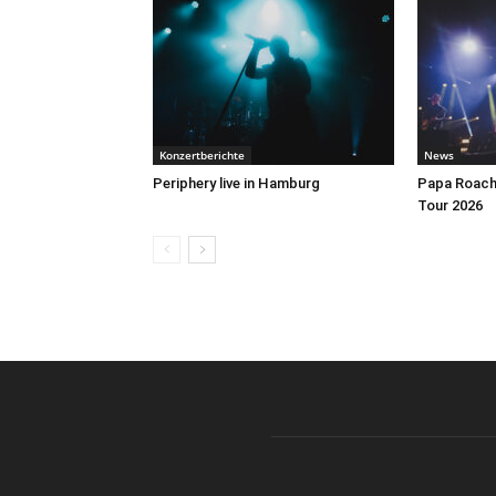
Konzertberichte
News
Periphery live in Hamburg
Papa Roach 
Tour 2026