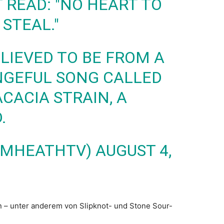
 READ: "NO HEART TO
 STEAL."
ELIEVED TO BE FROM A
NGEFUL SONG CALLED
CACIA STRAIN, A
.
JIMHEATHTV)
AUGUST 4,
en – unter anderem von Slipknot- und Stone Sour-