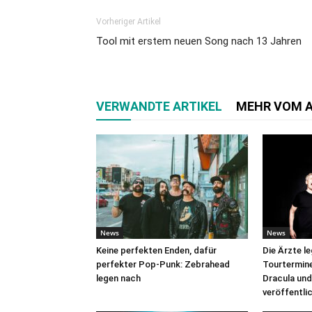
Vorheriger Artikel
Tool mit erstem neuen Song nach 13 Jahren
VERWANDTE ARTIKEL
MEHR VOM 
News
News
Keine perfekten Enden, dafür
Die Ärzte l
perfekter Pop-Punk: Zebrahead
Tourtermine 
legen nach
Dracula und
veröffentli