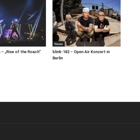
News
– „Rise of the Roach“
blink-182 – Open Air Konzert in
Berlin