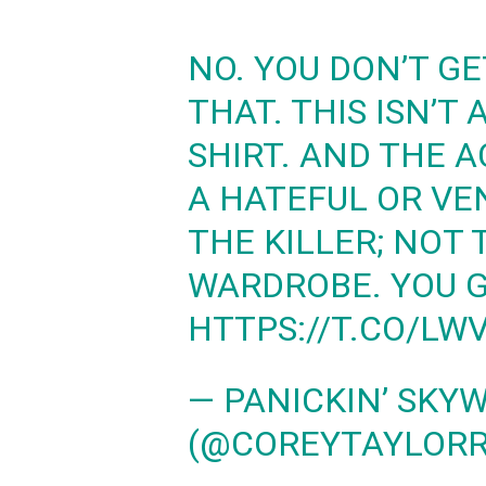
NO. YOU DON’T GE
THAT. THIS ISN’T
SHIRT. AND THE 
A HATEFUL OR VE
THE KILLER; NOT
WARDROBE. YOU 
HTTPS://T.CO/LW
— PANICKIN’ SKY
(@COREYTAYLOR