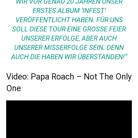
WIR VOR GENAU 20 JAHREN UNSER
ERSTES ALBUM ‘INFEST’
VERÖFFENTLICHT HABEN. FÜR UNS
SOLL DIESE TOUR EINE GROSSE FEIER U
NSERER ERFOLGE, ABER AUCH U
NSERER MISSERFOLGE SEIN. DENN A
UCH DIE HABEN WIR ÜBERSTANDEN!“
Video: Papa Roach – Not The Only
One