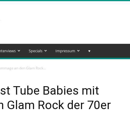
nterviews
Specials
Impressum
♥️
Hommage an den Glam Rock...
st Tube Babies mit
 Glam Rock der 70er