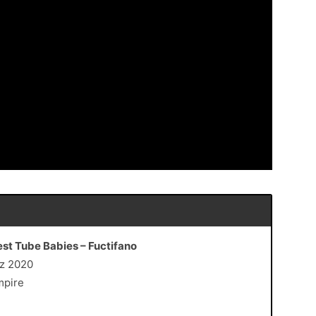
est Tube Babies – Fuctifano
rz 2020
mpire