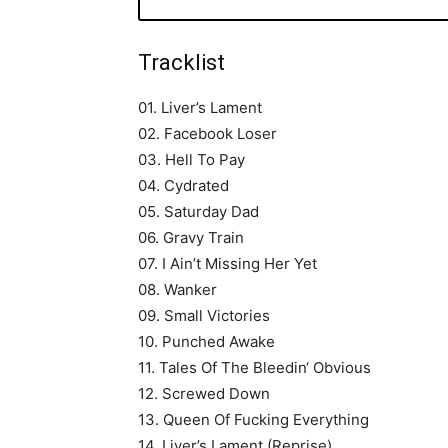
Tracklist
01. Liver’s Lament
02. Facebook Loser
03. Hell To Pay
04. Cydrated
05. Saturday Dad
06. Gravy Train
07. I Ain’t Missing Her Yet
08. Wanker
09. Small Victories
10. Punched Awake
11. Tales Of The Bleedin‘ Obvious
12. Screwed Down
13. Queen Of Fucking Everything
14. Liver’s Lament (Reprise)