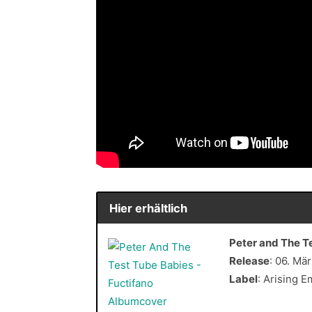
Hier erhältlich
Peter and The T
Release
: 06. Mä
Label
: Arising E