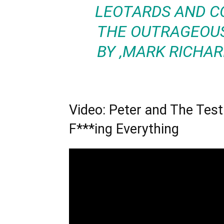
LEOTARDS AND C
THE OUTRAGEOUS
BY ‚MARK RICHAR
Video: Peter and The Tes
F***ing Everything