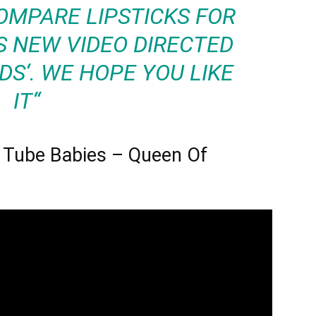
OMPARE LIPSTICKS FOR
 NEW VIDEO DIRECTED
DS‘. WE HOPE YOU LIKE
IT“
t Tube Babies – Queen Of