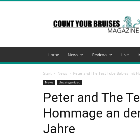
Count
Your
Bruises
Magazine
Home
News
Reviews
Live
I
Start
News
Peter and The Test Tube Babies mit 
News
Uncategorized
Peter and The Te
Hommage an den
Jahre