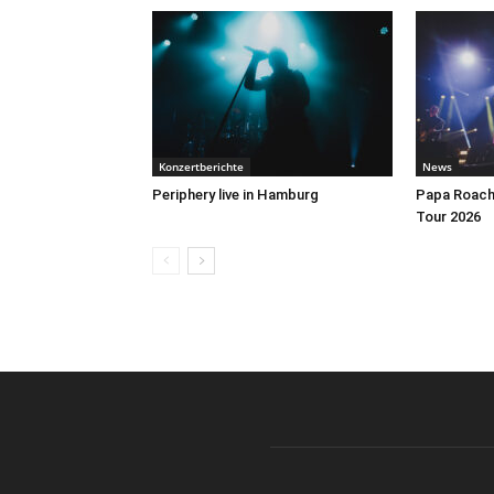
Konzertberichte
News
Periphery live in Hamburg
Papa Roach 
Tour 2026