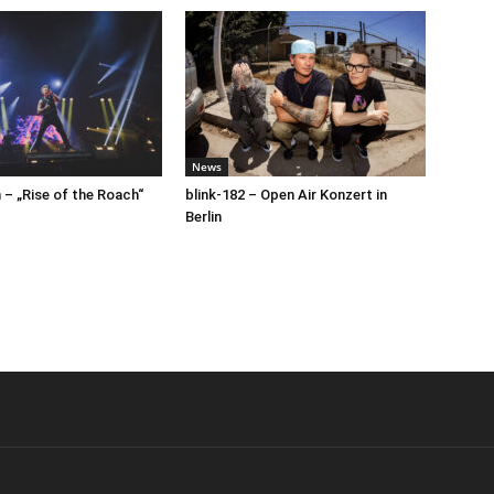
News
– „Rise of the Roach“
blink-182 – Open Air Konzert in
Berlin