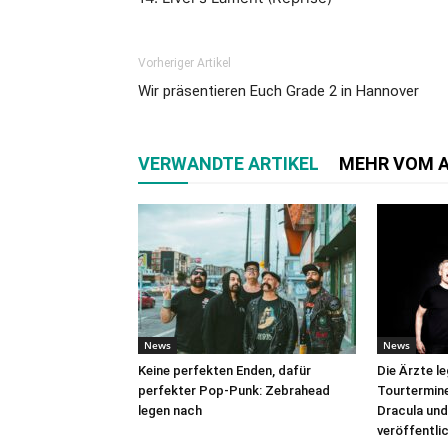
Vorheriger Artikel
Wir präsentieren Euch Grade 2 in Hannover
VERWANDTE ARTIKEL
MEHR VOM 
News
News
Keine perfekten Enden, dafür
Die Ärzte l
perfekter Pop-Punk: Zebrahead
Tourtermine 
legen nach
Dracula und
veröffentli