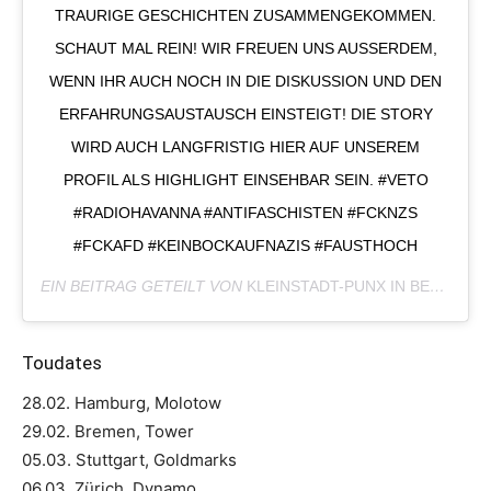
TRAURIGE GESCHICHTEN ZUSAMMENGEKOMMEN.
SCHAUT MAL REIN! WIR FREUEN UNS AUSSERDEM, W
ENN IHR AUCH NOCH IN DIE DISKUSSION UND DEN E
RFAHRUNGSAUSTAUSCH EINSTEIGT! DIE STORY W
IRD AUCH LANGFRISTIG HIER AUF UNSEREM P
ROFIL ALS HIGHLIGHT EINSEHBAR SEIN. #VETO #
RADIOHAVANNA #ANTIFASCHISTEN #FCKNZS #
FCKAFD #KEINBOCKAUFNAZIS #FAUSTHOCH
EIN BEITRAG GETEILT VON
KLEINSTADT-PUNX IN BERLIN ‍
Toudates
28.02. Hamburg, Molotow
29.02. Bremen, Tower
05.03. Stuttgart, Goldmarks
06.03. Zürich, Dynamo