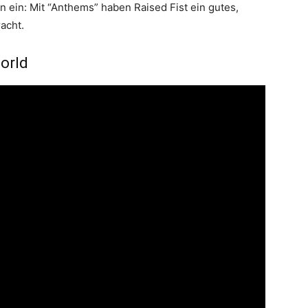
 ein: Mit “Anthems” haben Raised Fist ein gutes,
acht.
World