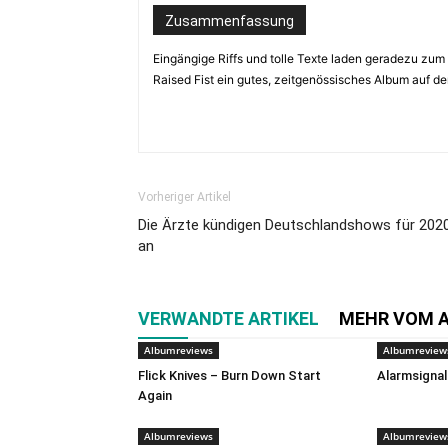
Zusammenfassung
Eingängige Riffs und tolle Texte laden geradezu zum
Raised Fist ein gutes, zeitgenössisches Album auf d
Vorheriger Artikel
Die Ärzte kündigen Deutschlandshows für 202
an
VERWANDTE ARTIKEL
MEHR VOM 
Albumreviews
Albumreview
Flick Knives – Burn Down Start
Alarmsignal
Again
Albumreviews
Albumreview