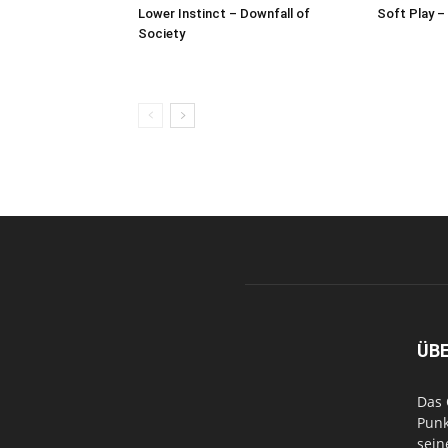
Lower Instinct – Downfall of
Soft Play –
Society
ÜB
Das 
Punk
sein