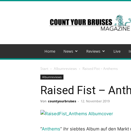
Count
Your
Bruises
Magazine
Home
News
Reviews
Live
I
Start
Albumreviews
Raised Fist – Anthems
Albumreviews
Raised Fist – An
Von
countyourbruises
-
12. November 2019
“
Anthems
” ihr siebtes Album auf den Mark