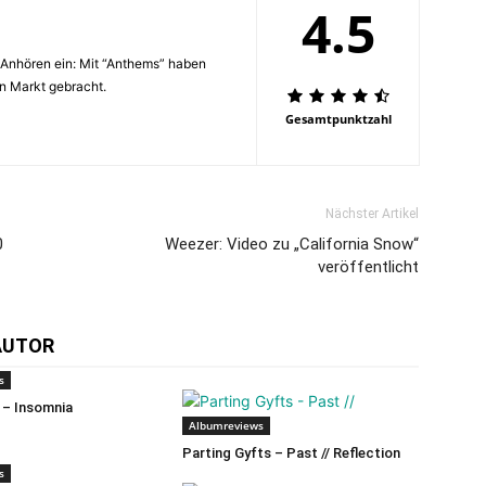
4.5
 Anhören ein: Mit “Anthems” haben
en Markt gebracht.
Gesamtpunktzahl
Nächster Artikel
0
Weezer: Video zu „California Snow“
veröffentlicht
AUTOR
s
 – Insomnia
Albumreviews
Parting Gyfts – Past // Reflection
s