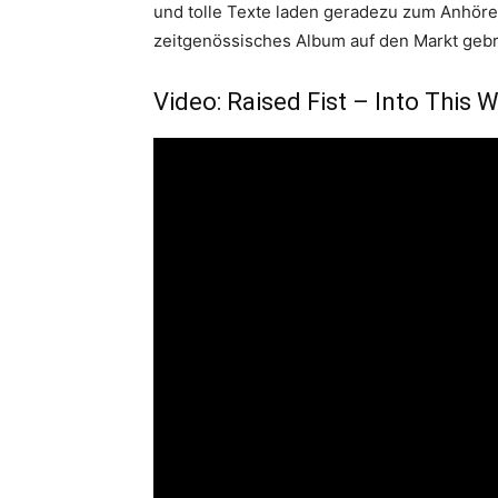
und tolle Texte laden geradezu zum Anhören
zeitgenössisches Album auf den Markt gebr
Video: Raised Fist – Into This 