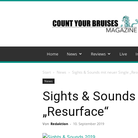
Count
Your
Bruises
Magazine
Home
News
Reviews
Live
I
Start
News
Sights & Sounds mit neuer Single „Res
News
Sights & Sounds 
„Resurface“
Von
Redaktion
-
10. September 2019