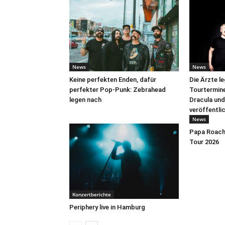
News
News
Keine perfekten Enden, dafür
Die Ärzte l
perfekter Pop-Punk: Zebrahead
Tourtermine 
legen nach
Dracula und
veröffentli
News
Papa Roach 
Tour 2026
Konzertberichte
Periphery live in Hamburg