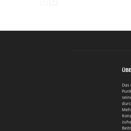
ÜB
Das 
Punk
sein
durc
Mehr
Konz
zuha
Beit