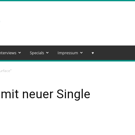
nterviews
Specials
Impressum
♥️
urface“
mit neuer Single