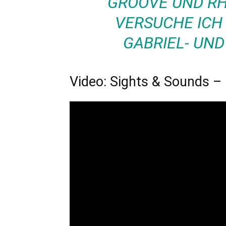
GROOVE UND R
VERSUCHE ICH
GABRIEL- UND
Video: Sights & Sounds –