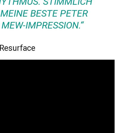
HYTHMUS. STIMMLICH
 MEINE BESTE PETER
 MEW-IMPRESSION.“
 Resurface