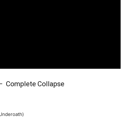
s – Complete Collapse
 Underoath)