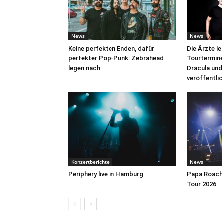
News
News
Keine perfekten Enden, dafür
Die Ärzte l
perfekter Pop-Punk: Zebrahead
Tourtermine 
legen nach
Dracula und
veröffentli
Konzertberichte
News
Periphery live in Hamburg
Papa Roach 
Tour 2026