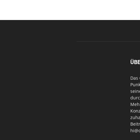
ÜB
Das 
Punk
sein
durc
Mehr
Konz
zuha
Beit
hi@