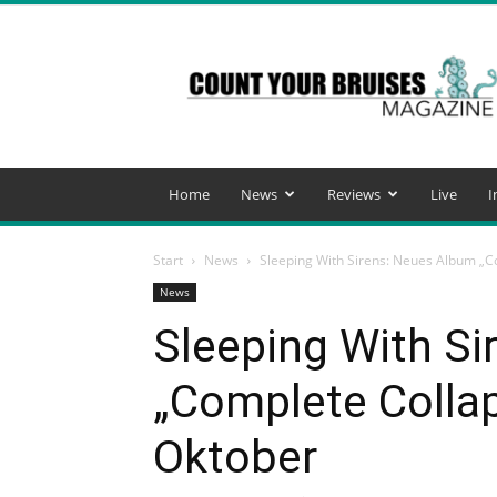
Count
Your
Bruises
Magazine
Home
News
Reviews
Live
I
Start
News
Sleeping With Sirens: Neues Album „
News
Sleeping With S
„Complete Colla
Oktober