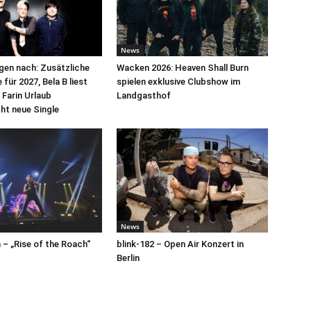
News
egen nach: Zusätzliche
Wacken 2026: Heaven Shall Burn
für 2027, Bela B liest
spielen exklusive Clubshow im
 Farin Urlaub
Landgasthof
cht neue Single
News
– „Rise of the Roach“
blink-182 – Open Air Konzert in
Berlin