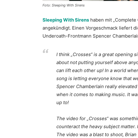
Foto: Sleeping With Sirens
Sleeping With Sirens
haben mit „Complete C
angekündigt. Einen Vorgeschmack liefert di
Underoath-Frontmann Spencer Chamberlain 
I think „Crosses“ is a great opening 
about not putting yourself above anyon
can lift each other up! In a world whe
song is letting everyone know that we 
Spencer Chamberlain really elevated 
when it comes to making music. It wa
up to!
The video for „Crosses“ was something
counteract the heavy subject matter. 
The video was a blast to shoot, Bria