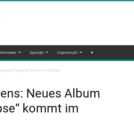
nterviews
Specials
Impressum
♥️
Complete Collapse“ kommt im Oktober
irens: Neues Album
pse“ kommt im