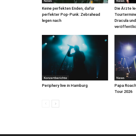
News
News
Keine perfekten Enden, dafür
Die Ärzte l
perfekter Pop-Punk: Zebrahead
Tourtermine 
legen nach
Dracula und
veröffentli
Konzertberichte
News
Periphery live in Hamburg
Papa Roach 
Tour 2026