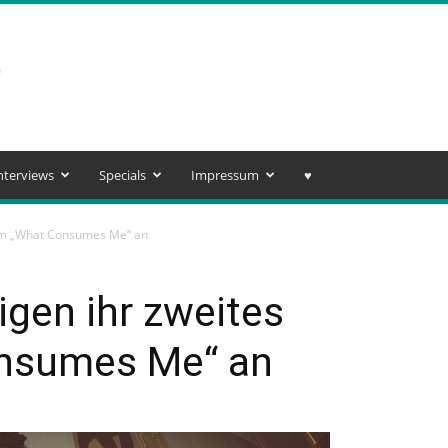
nterviews
Specials
Impressum
♥️
bum „What Consumes Me“ an
igen ihr zweites
nsumes Me“ an