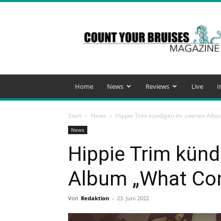
Count
Your
Bruises
Magazine
Home
News
Reviews
Live
I
Start
News
Hippie Trim kündigen ihr zweites Al
News
Hippie Trim künd
Album „What Co
Von
Redaktion
-
23. Juni 2022