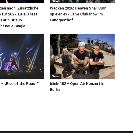
News
egen nach: Zusätzliche
Wacken 2026: Heaven Shall Burn
für 2027, Bela B liest
spielen exklusive Clubshow im
 Farin Urlaub
Landgasthof
cht neue Single
News
– „Rise of the Roach“
blink-182 – Open Air Konzert in
Berlin