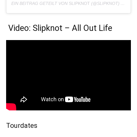
EIN BEITRAG GETEILT VON
SLIPKNOT
(@SLIPKNOT) AM
MAI
Video: Slipknot – All Out Life
Tourdates