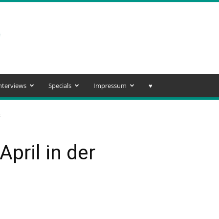
nterviews
Specials
Impressum
♥️
t
April in der