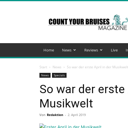
Count
Your
Bruises
Magazine
Home
News
Reviews
Live
I
Start
News
So war der erste April in der Musikwel
News
Specials
So war der erste 
Musikwelt
Von
Redaktion
-
2. April 2019