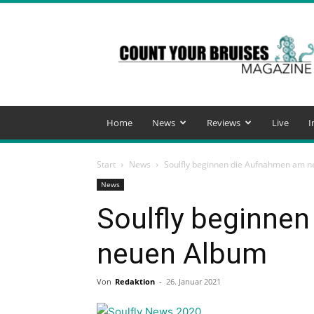
Count
Your
Bruises
Magazine
Home
News
Reviews
Live
I
Start
News
Soulfly beginnen die Aufnahmen am 
News
Soulfly beginne
neuen Album
Von
Redaktion
-
26. Januar 2021