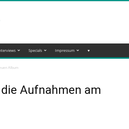
nterviews
Specials
Impressum
♥️
neuen Album
n die Aufnahmen am