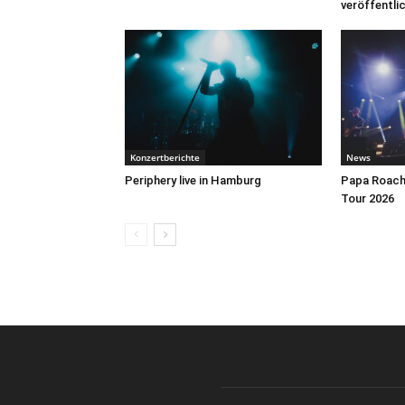
veröffentli
Konzertberichte
News
Periphery live in Hamburg
Papa Roach 
Tour 2026