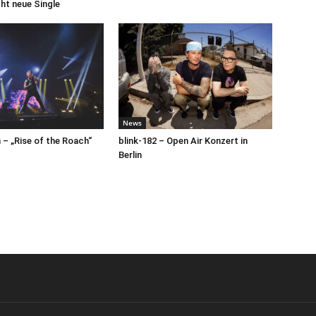
cht neue Single
News
– „Rise of the Roach“
blink-182 – Open Air Konzert in
Berlin