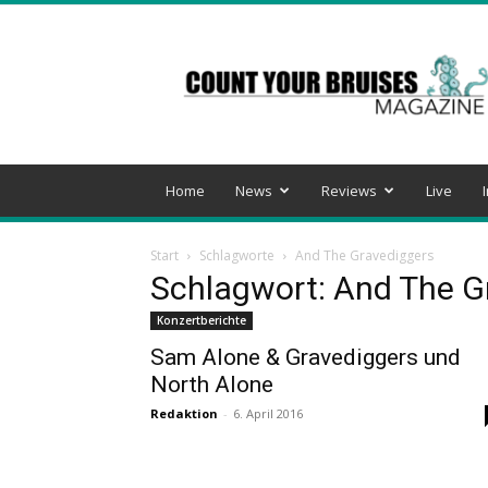
Count
Your
Bruises
Magazine
Home
News
Reviews
Live
Start
Schlagworte
And The Gravediggers
Schlagwort: And The G
Konzertberichte
Sam Alone & Gravediggers und
North Alone
Redaktion
-
6. April 2016