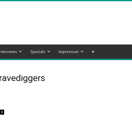
Interviews
Specials
Impressum
♥️
ravediggers
0