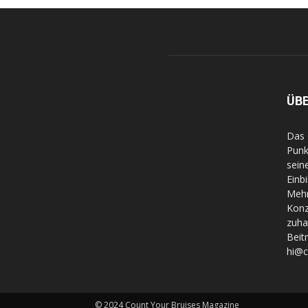
ÜB
Das 
Punk
sein
Einb
Mehr
Konz
zuha
Beit
hi@
© 2024 Count Your Bruises Magazine