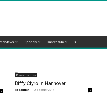
Interviews
Specials
Impressum
♥️
Konzertberichte
Biffy Clyro in Hannover
Redaktion
-
12. Februar 2017
0
0