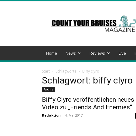
Count
Your
Bruises
Magazine
Home
News
Reviews
Live
Start
Schlagworte
Biffy clyro
Schlagwort: biffy clyro
Archiv
Biffy Clyro veröffentlichen neues
Video zu „Friends And Enemies“
Redaktion
-
4. Mai 2017