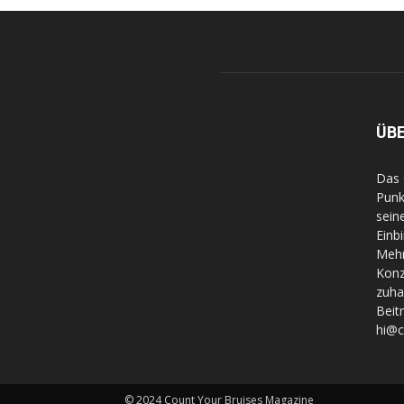
ÜB
Das 
Punk
sein
Einb
Mehr
Konz
zuha
Beit
hi@
© 2024 Count Your Bruises Magazine