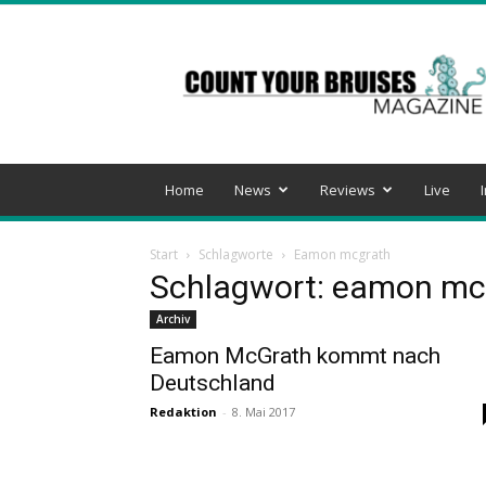
Count
Your
Bruises
Magazine
Home
News
Reviews
Live
Start
Schlagworte
Eamon mcgrath
Schlagwort: eamon mc
Archiv
Eamon McGrath kommt nach
Deutschland
Redaktion
-
8. Mai 2017