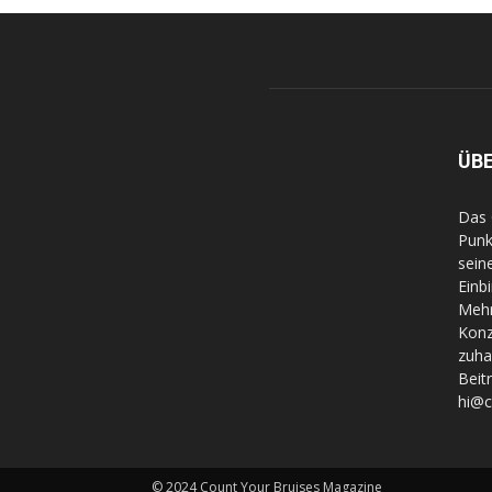
ÜB
Das 
Punk
sein
Einb
Mehr
Konz
zuha
Beit
hi@
© 2024 Count Your Bruises Magazine