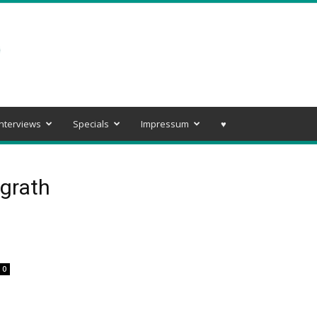
Interviews
Specials
Impressum
♥️
grath
0