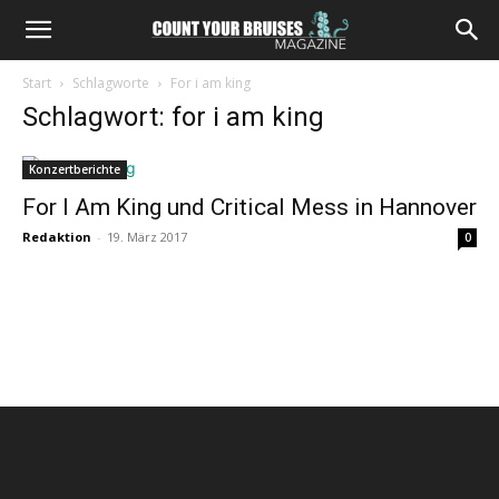
Start
Schlagworte
For i am king
Schlagwort: for i am king
Konzertberichte
For I Am King und Critical Mess in Hannover
Redaktion
-
19. März 2017
0