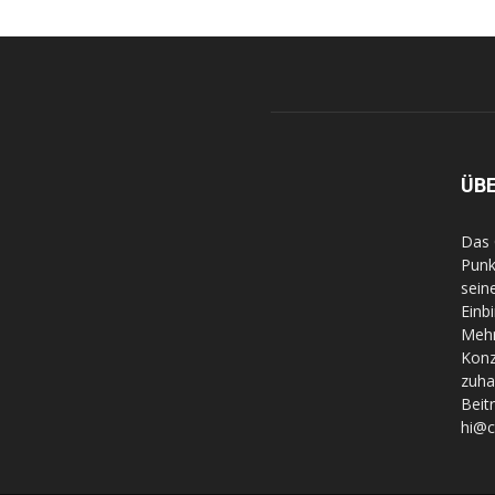
ÜB
Das 
Punk
sein
Einb
Mehr
Konz
zuha
Beit
hi@