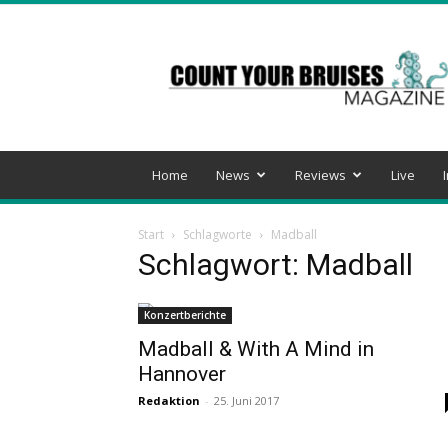
Count
Your
Bruises
Magazine
Home
News
Reviews
Live
Start
Schlagworte
Madball
Schlagwort: Madball
Konzertberichte
Madball & With A Mind in
Hannover
Redaktion
-
25. Juni 2017