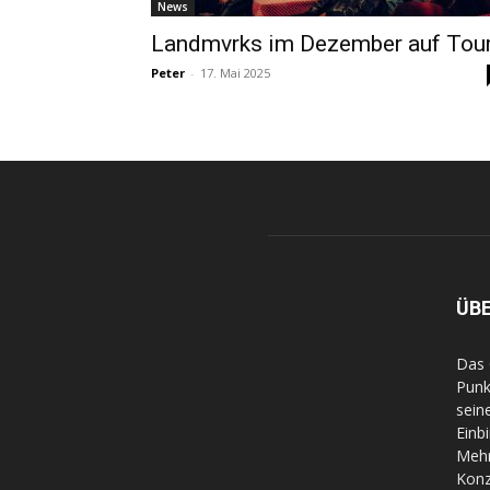
News
Landmvrks im Dezember auf Tou
Peter
-
17. Mai 2025
ÜB
Das 
Punk
sein
Einb
Mehr
Konz