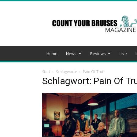
Count
Your
Bruises
Magazine
Home
News
Reviews
Live
Start
Schlagworte
Pain Of Truth
Schlagwort: Pain Of Tr