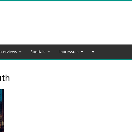
Interviews
Specials
Impressum
♥️
uth