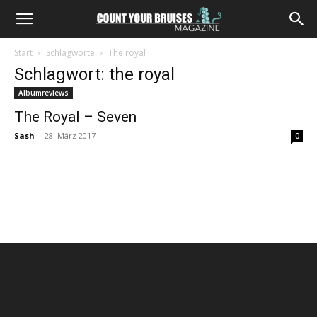
Start
Schlagworte
The royal
Schlagwort: the royal
Albumreviews
The Royal – Seven
Sash
-
28. März 2017
0