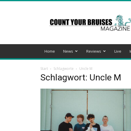
Count
Your
Bruises
Magazine
Home
News
Reviews
Live
Start
Schlagworte
Uncle M
Schlagwort: Uncle M