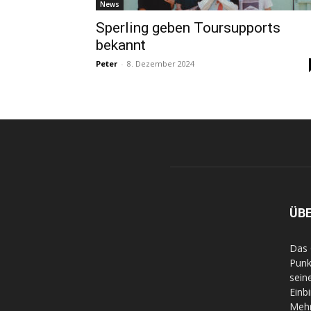
News
Sperling geben Toursupports
bekannt
Peter
-
8. Dezember 2024
ÜB
Das 
Punk
sein
Einb
Mehr