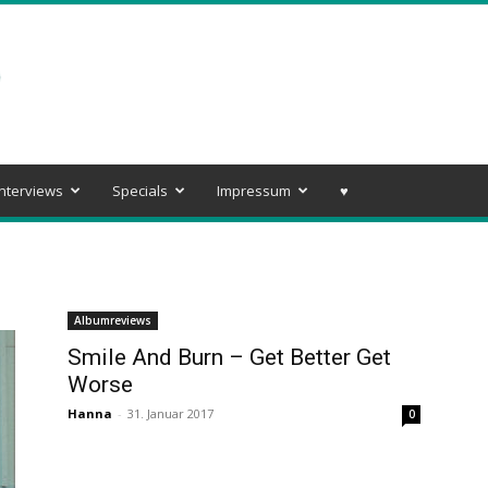
Interviews
Specials
Impressum
♥️
Albumreviews
Smile And Burn – Get Better Get
Worse
Hanna
-
31. Januar 2017
0